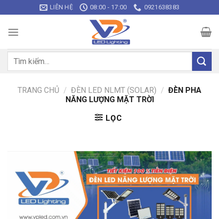
Bỏ
LIÊN HỆ
08:00 - 17:00
0921638383
qua
nội
dung
Tìm
kiếm:
TRANG CHỦ
/
ĐÈN LED NLMT (SOLAR)
/
ĐÈN PHA
NĂNG LƯỢNG MẶT TRỜI
LỌC