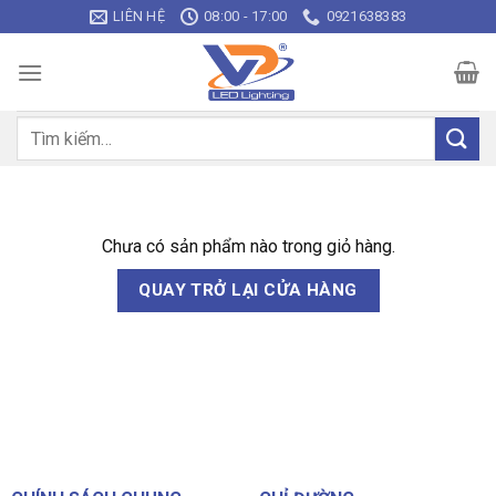
Bỏ
LIÊN HỆ
08:00 - 17:00
0921638383
qua
nội
dung
Tìm
kiếm:
Chưa có sản phẩm nào trong giỏ hàng.
QUAY TRỞ LẠI CỬA HÀNG