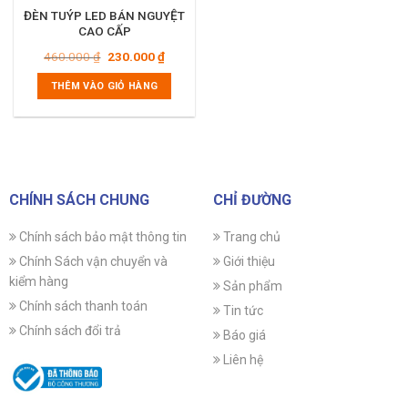
ĐÈN TUÝP LED BÁN NGUYỆT
CAO CẤP
Giá
Giá
460.000
₫
230.000
₫
gốc
hiện
là:
tại
THÊM VÀO GIỎ HÀNG
460.000 ₫.
là:
230.000 ₫.
CHÍNH SÁCH CHUNG
CHỈ ĐƯỜNG
Chính sách bảo mật thông tin
Trang chủ
Chính Sách vận chuyển và
Giới thiệu
kiểm hàng
Sản phẩm
Chính sách thanh toán
Tin tức
Chính sách đổi trả
Báo giá
Liên hệ