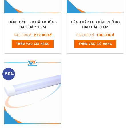
ĐÈN TUÝP LED ĐẦU VUÔNG
ĐÈN TUÝP LED ĐẦU VUÔNG
CAO CẤP 1.2M
CAO CẤP 0.6M
Giá
Giá
Giá
Giá
545.000
₫
272.000
₫
360.000
₫
180.000
₫
gốc
hiện
gốc
hiện
là:
tại
là:
tại
THÊM VÀO GIỎ HÀNG
THÊM VÀO GIỎ HÀNG
545.000 ₫.
là:
360.000 ₫.
là:
272.000 ₫.
180.000
-50%