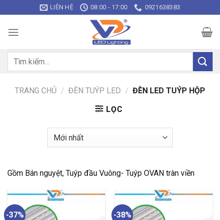
Bỏ
LIÊN HỆ
08:00 - 17:00
0921638383
qua
nội
dung
Tìm
kiếm:
TRANG CHỦ
/
ĐÈN TUÝP LED
/
ĐÈN LED TUÝP HỘP
LỌC
Gồm Bán nguyệt, Tuýp đầu Vuông- Tuýp OVAN tràn viền
-37%
-38%