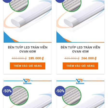
ĐÈN TUÝP LED TRÀN VIỀN
ĐÈN TUÝP LED TRÀN VIỀN
OVAN 60W
OVAN 45W
Giá
Giá
Giá
Giá
450.000
₫
285.000
₫
425.000
₫
264.000
₫
gốc
hiện
gốc
hiện
là:
tại
là:
tại
THÊM VÀO GIỎ HÀNG
THÊM VÀO GIỎ HÀNG
450.000 ₫.
là:
425.000 ₫.
là:
285.000 ₫.
264.000
-50%
-50%