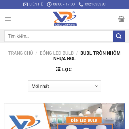
Bỏ
LIÊN HỆ
08:00 - 17:00
0921638383
qua
nội
dung
Tìm
kiếm:
TRANG CHỦ
/
BÓNG LED BULB
/
BUBL TRÒN NHÔM
NHỰA BGL
LỌC