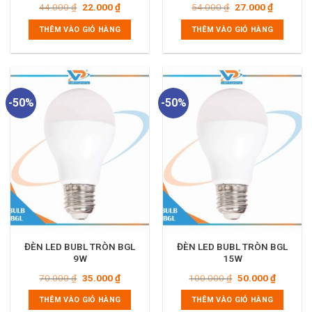
Giá
Giá
Giá
Giá
44.000
₫
22.000
₫
54.000
₫
27.000
₫
gốc
hiện
gốc
hiện
là:
tại
là:
tại
THÊM VÀO GIỎ HÀNG
THÊM VÀO GIỎ HÀNG
44.000 ₫.
là:
54.000 ₫.
là:
22.000 ₫.
27.000 ₫.
-50%
-50%
ĐÈN LED BUBL TRÒN BGL
ĐÈN LED BUBL TRÒN BGL
9W
15W
Giá
Giá
Giá
Giá
70.000
₫
35.000
₫
100.000
₫
50.000
₫
gốc
hiện
gốc
hiện
là:
tại
là:
tại
THÊM VÀO GIỎ HÀNG
THÊM VÀO GIỎ HÀNG
70.000 ₫.
là:
100.000 ₫.
là: