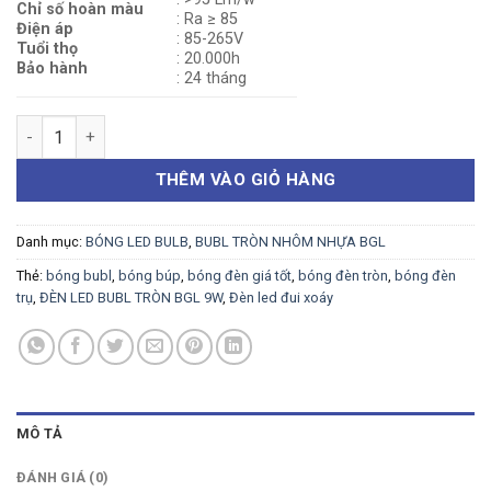
Chỉ số hoàn màu
: Ra ≥ 85
Điện áp
: 85-265V
Tuổi thọ
: 20.000h
Bảo hành
: 24 tháng
ĐÈN LED BUBL TRÒN BGL 9W số lượng
THÊM VÀO GIỎ HÀNG
Danh mục:
BÓNG LED BULB
,
BUBL TRÒN NHÔM NHỰA BGL
Thẻ:
bóng bubl
,
bóng búp
,
bóng đèn giá tốt
,
bóng đèn tròn
,
bóng đèn
trụ
,
ĐÈN LED BUBL TRÒN BGL 9W
,
Đèn led đui xoáy
MÔ TẢ
ĐÁNH GIÁ (0)