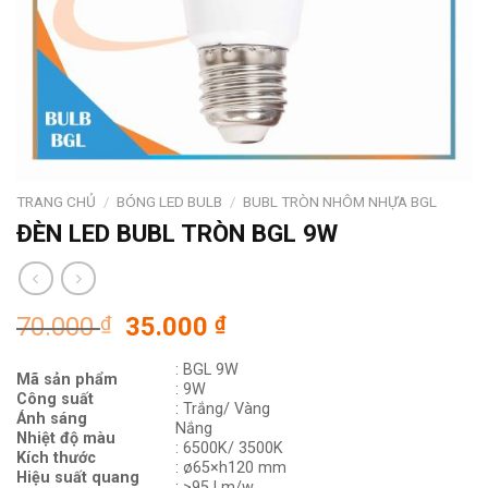
TRANG CHỦ
/
BÓNG LED BULB
/
BUBL TRÒN NHÔM NHỰA BGL
ĐÈN LED BUBL TRÒN BGL 9W
Giá
Giá
70.000
₫
35.000
₫
gốc
hiện
: BGL 9W
là:
tại
Mã sản phẩm
: 9W
70.000 ₫.
là:
Công suất
: Trắng/ Vàng
Ánh sáng
35.000 ₫.
Nắng
Nhiệt độ màu
: 6500K/ 3500K
Kích thước
: ø65×h120 mm
Hiệu suất quang
: >95 Lm/w