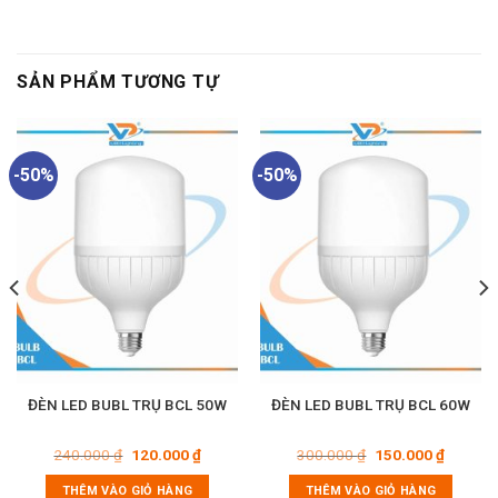
SẢN PHẨM TƯƠNG TỰ
-50%
-50%
ĐÈN LED BUBL TRỤ BCL 50W
ĐÈN LED BUBL TRỤ BCL 60W
Giá
Giá
Giá
Giá
240.000
₫
120.000
₫
300.000
₫
150.000
₫
gốc
hiện
gốc
hiện
là:
tại
là:
tại
THÊM VÀO GIỎ HÀNG
THÊM VÀO GIỎ HÀNG
240.000 ₫.
là:
300.000 ₫.
là: