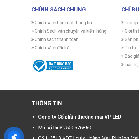
CHÍNH SÁCH CHUNG
CHỈ Đ
Chính sách bảo mật thông tin
Trang 
Chính Sách vận chuyển và kiểm hàng
Giới thi
Chính sách thanh toán
Sản p
Chính sách đổi trả
Tin tức
Báo gi
Liên hệ
THÔNG TIN
Công ty Cổ phần thương mại VP LED
Mã số thuế 2500576860
CS1:
35L3 KDT Louis Hoàng Mai, P.Hoàng Mai,