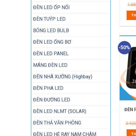
1.0
ĐÈN LED ỐP NỔI
TH
ĐÈN TUÝP LED
BÓNG LED BULB
ĐÈN LED ỐNG BƠ
-50%
ĐÈN LED PANEL
MÁNG ĐÈN LED
ĐÈN NHÀ XƯỞNG (Highbay)
ĐÈN PHA LED
ĐÈN ĐƯỜNG LED
ĐÈN 
ĐÈN LED NLMT (SOLAR)
ĐÈN THẢ VĂN PHÒNG
2.42
ĐÈN LED HỆ RAY NAM CHÂM
TH