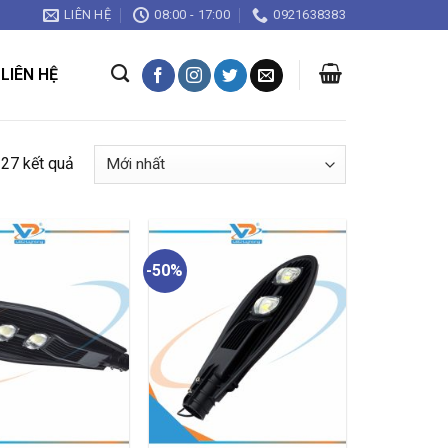
LIÊN HỆ
08:00 - 17:00
0921638383
LIÊN HỆ
Được
 27 kết quả
sắp
xếp
theo
mới
-50%
nhất