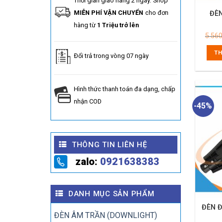
Thời gian giao hàng 2 ngày.
Shop
MIỄN PHÍ VẬN CHUYỂN
cho đơn
ĐÈ
hàng từ
1 Triệu trở lên
5.56
TH
Đổi trả trong vòng 07 ngày
Hình thức thanh toán đa dạng, chấp
nhận COD
-45%
THÔNG TIN LIÊN HỆ
zalo:
0921638383
DANH MỤC SẢN PHẨM
ĐÈN 
ĐÈN ÂM TRẦN (DOWNLIGHT)