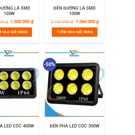
ĐƯỜNG LÁ SMD
ĐÈN ĐƯỜNG LÁ SMD
150W
100W
Giá
Giá
Giá
Giá
000
₫
1.500.000
₫
2.120.000
₫
1.060.000
₫
gốc
hiện
gốc
hiện
là:
tại
là:
tại
 VÀO GIỎ HÀNG
THÊM VÀO GIỎ HÀNG
3.000.000 ₫.
là:
2.120.000 ₫.
là:
1.500.000 ₫.
1.060.000 ₫.
-50%
A LED CỐC 400W
ĐÈN PHA LED CỐC 300W