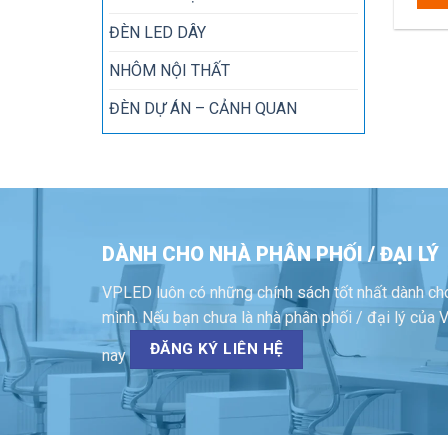
ĐÈN LED DÂY
NHÔM NỘI THẤT
ĐÈN DỰ ÁN – CẢNH QUAN
DÀNH CHO NHÀ PHÂN PHỐI / ĐẠI LÝ
VPLED luôn có những chính sách tốt nhất dành cho
mình. Nếu bạn chưa là nhà phân phối / đại lý củ
ĐĂNG KÝ LIÊN HỆ
nay