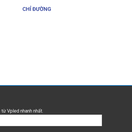
CHỈ ĐƯỜNG
 từ Vpled nhanh nhất.