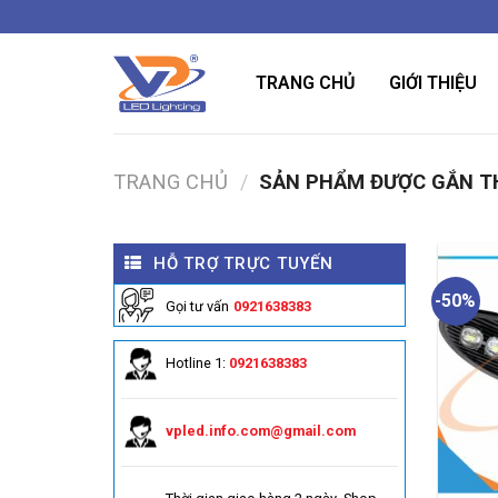
Bỏ
qua
nội
TRANG CHỦ
GIỚI THIỆU
dung
TRANG CHỦ
/
SẢN PHẨM ĐƯỢC GẮN TH
HỖ TRỢ TRỰC TUYẾN
-50%
Gọi tư vấn
0921638383
Hotline 1:
0921638383
vpled.info.com@gmail.com