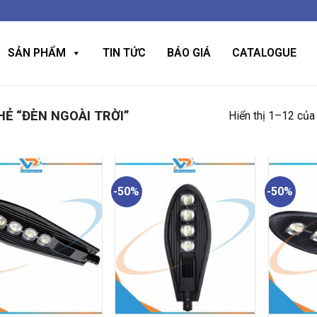
SẢN PHẨM
TIN TỨC
BÁO GIÁ
CATALOGUE
Ẻ “ĐÈN NGOÀI TRỜI”
Hiển thị 1–12 của
-50%
-50%