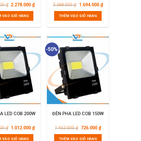
Giá
Giá
Giá
Giá
000
₫
2.278.000
₫
3.388.000
₫
1.694.000
₫
gốc
hiện
gốc
hiện
là:
tại
là:
tại
 VÀO GIỎ HÀNG
THÊM VÀO GIỎ HÀNG
4.556.000 ₫.
là:
3.388.000 ₫.
là:
2.278.000 ₫.
1.694.000 ₫.
-50%
A LED COB 200W
ĐÈN PHA LED COB 150W
Giá
Giá
Giá
Giá
000
₫
1.012.000
₫
1.452.000
₫
726.000
₫
gốc
hiện
gốc
hiện
là:
tại
là:
tại
 VÀO GIỎ HÀNG
THÊM VÀO GIỎ HÀNG
2.042.000 ₫.
là:
1.452.000 ₫.
là: