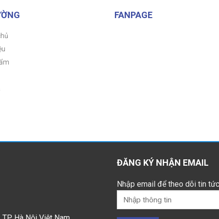
ƯỜNG
FANPAGE
chủ
ệu
hẩm
á
ĐĂNG KÝ NHẬN EMAIL
Nhập email để theo dõi tin tức
 TP Hà Nội Việt Nam