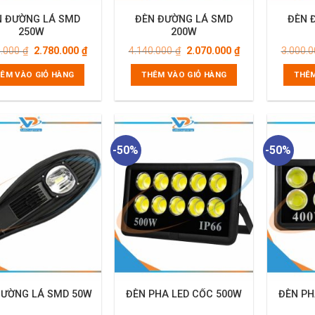
N ĐƯỜNG LÁ SMD
ĐÈN ĐƯỜNG LÁ SMD
ĐÈN 
250W
200W
Giá
Giá
Giá
Giá
0.000
₫
2.780.000
₫
4.140.000
₫
2.070.000
₫
3.000.
gốc
hiện
gốc
hiện
là:
tại
là:
tại
ÊM VÀO GIỎ HÀNG
THÊM VÀO GIỎ HÀNG
THÊM
5.560.000 ₫.
là:
4.140.000 ₫.
là:
2.780.000 ₫.
2.070.000 ₫.
-50%
-50%
ĐƯỜNG LÁ SMD 50W
ĐÈN PHA LED CỐC 500W
ĐÈN PH