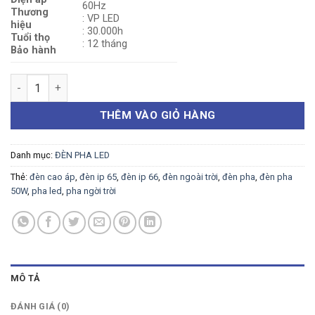
60Hz
Thương
: VP LED
hiệu
: 30.000h
Tuổi thọ
: 12 tháng
Bảo hành
ĐÈN PHA LED CỐC 300W số lượng
THÊM VÀO GIỎ HÀNG
Danh mục:
ĐÈN PHA LED
Thẻ:
đèn cao áp
,
đèn ip 65
,
đèn ip 66
,
đèn ngoài trời
,
đèn pha
,
đèn pha
50W
,
pha led
,
pha ngời trời
MÔ TẢ
ĐÁNH GIÁ (0)