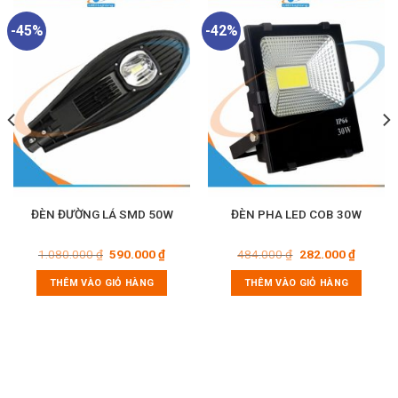
-45%
-42%
ĐÈN ĐƯỜNG LÁ SMD 50W
ĐÈN PHA LED COB 30W
Giá
Giá
Giá
Giá
1.080.000
₫
590.000
₫
484.000
₫
282.000
₫
gốc
hiện
gốc
hiện
là:
tại
là:
tại
THÊM VÀO GIỎ HÀNG
THÊM VÀO GIỎ HÀNG
1.080.000 ₫.
là:
484.000 ₫.
là:
0.000 ₫.
590.000 ₫.
282.000