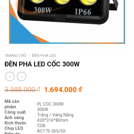
TRANG CHỦ
/
ĐÈN PHA LED
ĐÈN PHA LED CỐC 300W
Giá
Giá
3.388.000
₫
1.694.000
₫
gốc
hiện
Mã sản
là:
tại
: PL COC 300W
phẩm
3.388.000 ₫.
là:
: 300W
Công suất
: Trắng / Vàng Nắng
1.694.000 ₫.
Ánh sáng
: 420*316*80mm
Kích thước
: COB
Chip LED
: AC175-265/50-
Điện áp