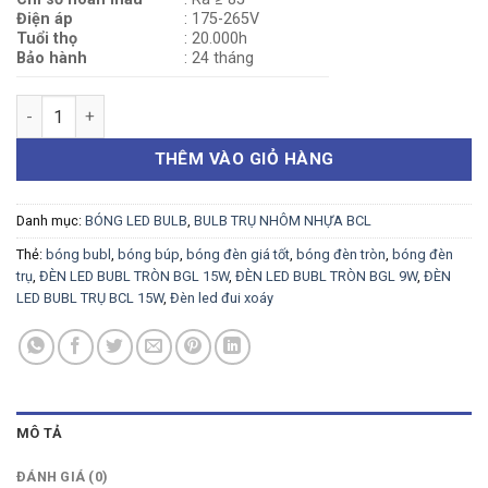
Điện áp
: 175-265V
Tuổi thọ
: 20.000h
Bảo hành
: 24 tháng
ĐÈN LED BUBL TRỤ BCL 20W số lượng
THÊM VÀO GIỎ HÀNG
Danh mục:
BÓNG LED BULB
,
BULB TRỤ NHÔM NHỰA BCL
Thẻ:
bóng bubl
,
bóng búp
,
bóng đèn giá tốt
,
bóng đèn tròn
,
bóng đèn
trụ
,
ĐÈN LED BUBL TRÒN BGL 15W
,
ĐÈN LED BUBL TRÒN BGL 9W
,
ĐÈN
LED BUBL TRỤ BCL 15W
,
Đèn led đui xoáy
MÔ TẢ
ĐÁNH GIÁ (0)