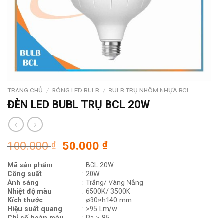
TRANG CHỦ
/
BÓNG LED BULB
/
BULB TRỤ NHÔM NHỰA BCL
ĐÈN LED BUBL TRỤ BCL 20W
Giá
Giá
100.000
₫
50.000
₫
gốc
hiện
Mã sản phẩm
: BCL 20W
là:
tại
Công suất
: 20W
100.000 ₫.
là:
Ánh sáng
: Trắng/ Vàng Nắng
50.000 ₫.
Nhiệt độ màu
: 6500K/ 3500K
Kích thước
: ø80×h140 mm
Hiệu suất quang
: >95 Lm/w
Chỉ số hoàn màu
: Ra ≥ 85