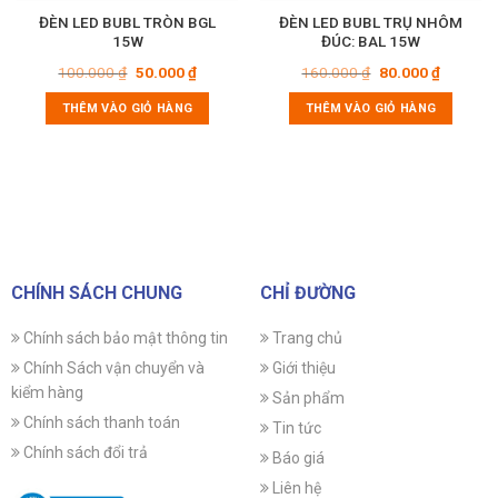
ĐÈN LED BUBL TRÒN BGL
ĐÈN LED BUBL TRỤ NHÔM
15W
ĐÚC: BAL 15W
Giá
Giá
Giá
Giá
100.000
₫
50.000
₫
160.000
₫
80.000
₫
gốc
hiện
gốc
hiện
là:
tại
là:
tại
THÊM VÀO GIỎ HÀNG
THÊM VÀO GIỎ HÀNG
100.000 ₫.
là:
160.000 ₫.
là:
₫.
50.000 ₫.
80.000 ₫
CHÍNH SÁCH CHUNG
CHỈ ĐƯỜNG
Chính sách bảo mật thông tin
Trang chủ
Chính Sách vận chuyển và
Giới thiệu
kiểm hàng
Sản phẩm
Chính sách thanh toán
Tin tức
Chính sách đổi trả
Báo giá
Liên hệ