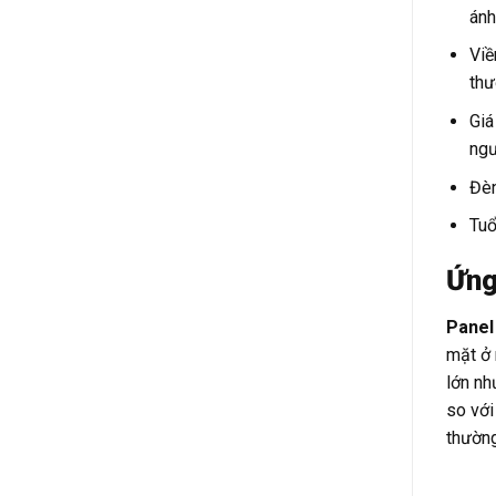
ánh
Viề
thư
Giá
ngư
Đèn
Tuổ
Ứng
Panel
mặt ở 
lớn nh
so với
thường