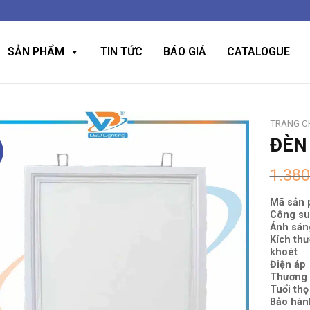
SẢN PHẨM
TIN TỨC
BÁO GIÁ
CATALOGUE
TRANG C
ĐÈN
1.38
Mã sản
Công su
Ánh sán
Kích thư
khoét
Điện áp
Thương 
Tuổi thọ
Bảo hàn