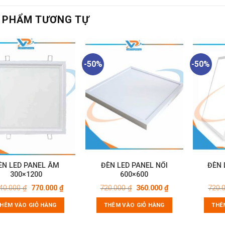
 PHẨM TƯƠNG TỰ
-50%
-50%
ÈN LED PANEL ÂM
ĐÈN LED PANEL NỔI
ĐÈN 
300×1200
600×600
Giá
Giá
Giá
Giá
540.000
₫
770.000
₫
720.000
₫
360.000
₫
720.
gốc
hiện
gốc
hiện
là:
tại
là:
tại
HÊM VÀO GIỎ HÀNG
THÊM VÀO GIỎ HÀNG
THÊ
1.540.000 ₫.
là:
720.000 ₫.
là:
770.000 ₫.
360.000 ₫.