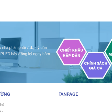
 nhà phân phối / đại lý của
a VPLED hãy đăng ký ngay hôm
ƯỜNG
FANPAGE
chủ
ệu