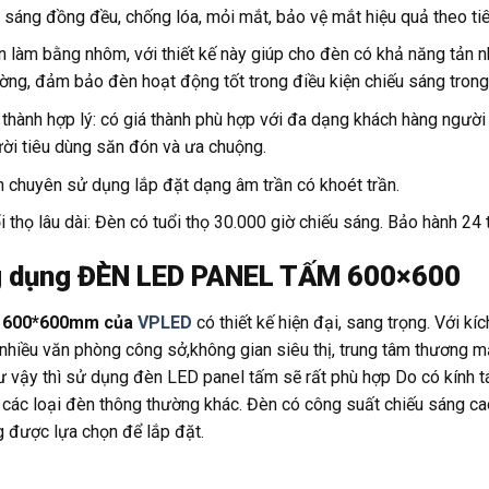
 sáng đồng đều, chống lóa, mỏi mắt, bảo vệ mắt hiệu quả theo t
n làm bằng nhôm, với thiết kế này giúp cho đèn có khả năng tản n
ờng, đảm bảo đèn hoạt động tốt trong điều kiện chiếu sáng trong 
 thành hợp lý: có giá thành phù hợp với đa dạng khách hàng người
ời tiêu dùng săn đón và ưa chuộng.
 chuyên sử dụng lắp đặt dạng âm trần có khoét trần.
i thọ lâu dài: Đèn có tuổi thọ 30.000 giờ chiếu sáng. Bảo hành 24 
 dụng
ĐÈN LED PANEL TẤM 600×600
 600*600mm của
VPLED
có thiết kế hiện đại, sang trọng. Với k
nhiều văn phòng công sở,không gian siêu thị, trung tâm thương mạ
ư vậy thì sử dụng đèn LED panel tấm sẽ rất phù hợp Do có kính 
 các loại đèn thông thường khác. Đèn có công suất chiếu sáng ca
 được lựa chọn để lắp đặt.