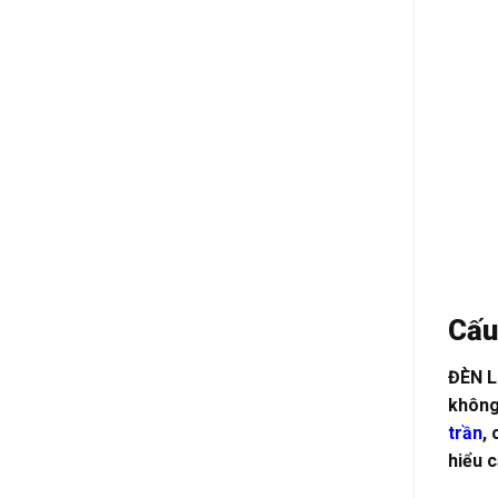
Cấu
ĐÈN L
không 
trần
,
hiểu 