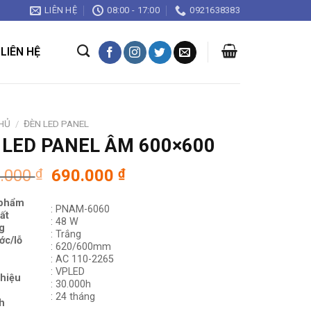
LIÊN HỆ
08:00 - 17:00
0921638383
LIÊN HỆ
HỦ
/
ĐÈN LED PANEL
 LED PANEL ÂM 600×600
Giá
Giá
0.000
₫
690.000
₫
gốc
hiện
 phẩm
là:
tại
: PNAM-6060
ất
1.380.000 ₫.
là:
: 48 W
g
: Trắng
690.000 ₫.
ớc/lỗ
: 620/600mm
:
AC 110-2265
: VPLED
hiệu
: 30.000h
: 24 tháng
h