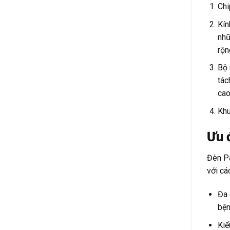
Chi
Kín
nhữ
rộn
Bộ 
tác
cao
Khu
Ưu 
Đèn Pa
với cá
Đa 
bện
Kiể