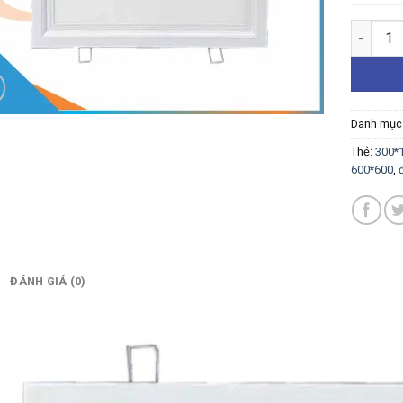
ĐÈN LED
Danh mục
Thẻ:
300*
600*600
,
ĐÁNH GIÁ (0)