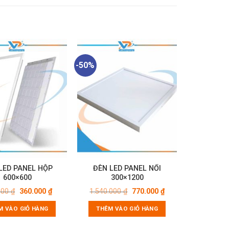
-50%
LED PANEL HỘP
ĐÈN LED PANEL NỔI
600×600
300×1200
Giá
Giá
Giá
Giá
000
₫
360.000
₫
1.540.000
₫
770.000
₫
gốc
hiện
gốc
hiện
là:
tại
là:
tại
M VÀO GIỎ HÀNG
THÊM VÀO GIỎ HÀNG
720.000 ₫.
là:
1.540.000 ₫.
là:
360.000 ₫.
770.000 ₫.