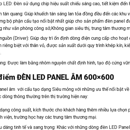
p LED: Đèn sử dụng chip hiệu suất chiếu sáng cao, tiết kiệm đến 
h tán quang: Giúp khuếch tán sáng lan tỏa đồng đều đến các khu 
ng bộ phận cấu tạo nổi bật nhất giúp cho sản phẩm đèn panel đ
g như văn phòng công sở,Không gian siêu thị, trung tâm thương m
nguồn (Driver): Giúp duy trì ổn định dòng điện cung cấp cho hoạ
h riêng biệt với thân vỏ, được sản xuất dưới quy trình khép kín, ki
.
ng: Được làm bằng nhôm nguyên chất định hình, tạo độ cứng vững,
điểm ĐÈN LED PANEL ÂM 600×600
nel âm với cấu tạo dạng Siêu mỏng với những ưu thế nổi bật về 
c dòng thông thường trên thị trường hiện nay:
dạng công suất, kích thước cho khách hàng thêm nhiều lựa chọn p
h viện, trường học hay các trung tâm thương mại.
u dáng tinh tế và sang trọng: Khác với những dòng đèn LED Panel