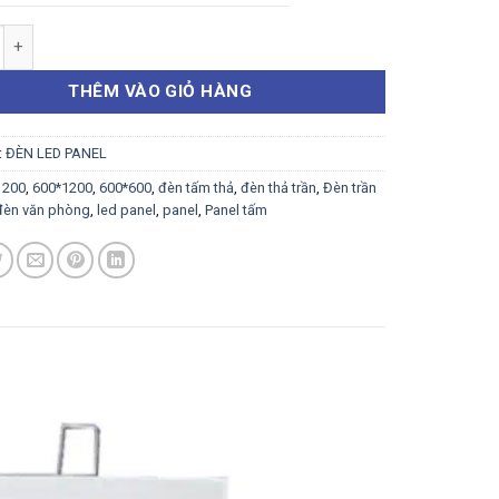
 PANEL ÂM 600x600 số lượng
THÊM VÀO GIỎ HÀNG
:
ĐÈN LED PANEL
1200
,
600*1200
,
600*600
,
đèn tấm thả
,
đèn thả trần
,
Đèn trần
đèn văn phòng
,
led panel
,
panel
,
Panel tấm