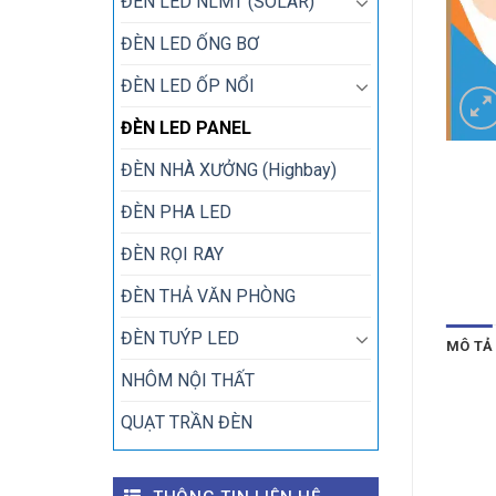
ĐÈN LED NLMT (SOLAR)
ĐÈN LED ỐNG BƠ
ĐÈN LED ỐP NỔI
ĐÈN LED PANEL
ĐÈN NHÀ XƯỞNG (Highbay)
ĐÈN PHA LED
ĐÈN RỌI RAY
ĐÈN THẢ VĂN PHÒNG
ĐÈN TUÝP LED
MÔ TẢ
NHÔM NỘI THẤT
QUẠT TRẦN ĐÈN