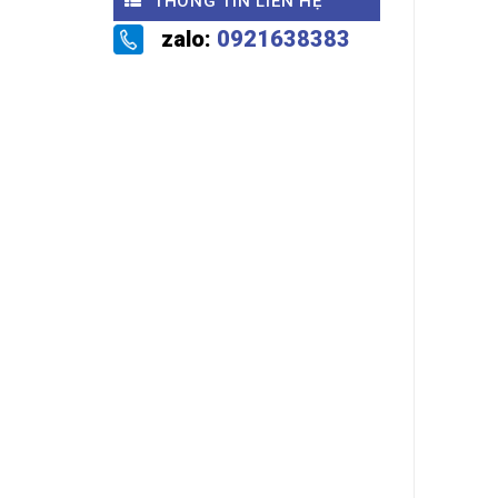
THÔNG TIN LIÊN HỆ
zalo:
0921638383