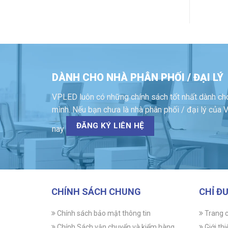
DÀNH CHO NHÀ PHÂN PHỐI / ĐẠI LÝ
VPLED luôn có những chính sách tốt nhất dành cho
mình. Nếu bạn chưa là nhà phân phối / đại lý củ
ĐĂNG KÝ LIÊN HỆ
nay
CHÍNH SÁCH CHUNG
CHỈ Đ
Chính sách bảo mật thông tin
Trang 
Chính Sách vận chuyển và kiểm hàng
Giới thi