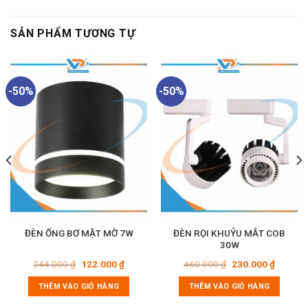
SẢN PHẨM TƯƠNG TỰ
-50%
-50%
ĐÈN ỐNG BƠ MẶT MỜ 7W
ĐÈN RỌI KHUỶU MẮT COB
30W
Giá
Giá
Giá
Giá
244.000
₫
122.000
₫
460.000
₫
230.000
₫
gốc
hiện
gốc
hiện
là:
tại
là:
tại
THÊM VÀO GIỎ HÀNG
THÊM VÀO GIỎ HÀNG
244.000 ₫.
là:
460.000 ₫.
là:
0 ₫.
122.000 ₫.
230.000