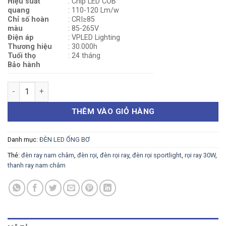
Hiệu suất
: Chip LED COB
quang
: 110-120 Lm/w
Chỉ số hoàn
: CRI≥85
màu
: 85-265V
Điện áp
: VPLED Lighting
Thương hiệu
: 30.000h
Tuổi thọ
: 24 tháng
Bảo hành
ĐÈN ỐNG BƠ MINI 12W số lượng
THÊM VÀO GIỎ HÀNG
Danh mục:
ĐÈN LED ỐNG BƠ
Thẻ:
đèn ray nam châm
,
đèn rọi
,
đèn rọi ray
,
đèn rọi sportlight
,
rọi ray 30W
,
thanh ray nam châm