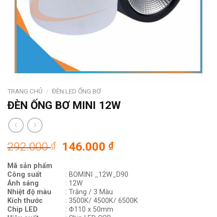
TRANG CHỦ
/
ĐÈN LED ỐNG BƠ
ĐÈN ỐNG BƠ MINI 12W
Giá
Giá
292.000
₫
146.000
₫
gốc
hiện
Mã sản phẩm
là:
tại
Công suất
: BOMINI _12W_D90
292.000 ₫.
là:
Ánh sáng
: 12W
146.000 ₫.
Nhiệt độ màu
: Trắng / 3 Màu
Kích thước
: 3500K/ 4500K/ 6500K
Chip LED
:
Φ110 x 50mm