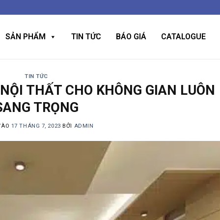
SẢN PHẨM
TIN TỨC
BÁO GIÁ
CATALOGUE
TIN TỨC
 NỘI THẤT CHO KHÔNG GIAN LUÔN
SANG TRỌNG
VÀO
17 THÁNG 7, 2023
BỞI
ADMIN