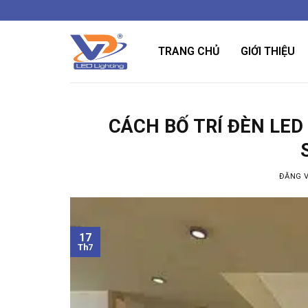
Bỏ
qua
nội
TRANG CHỦ
GIỚI THIỆU
dung
CÁCH BỐ TRÍ ĐÈN LED
ĐĂNG 
17
Th7