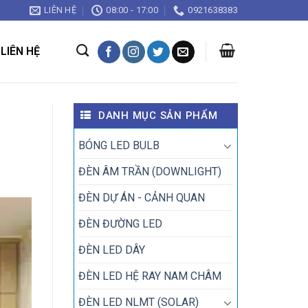
LIÊN HỆ
08:00 - 17:00
0921638383
LIÊN HỆ
DANH MỤC SẢN PHẨM
BÓNG LED BULB
ĐÈN ÂM TRẦN (DOWNLIGHT)
ĐÈN DỰ ÁN - CẢNH QUAN
ĐÈN ĐƯỜNG LED
ĐÈN LED DÂY
ĐÈN LED HỆ RAY NAM CHÂM
ĐÈN LED NLMT (SOLAR)