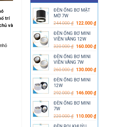
ĐÈN ỐNG BƠ MẶT
nó
MỜ 7W
ố trí
Giá
Giá
244.000
₫
122.000
₫
chủ và
gốc
hiện
ĐÈN ỐNG BƠ MINI
là:
tại
VIỀN VÀNG 12W
244.000 ₫.
là:
 nhỏ
Giá
Giá
320.000
₫
160.000
₫
122.000 ₫.
gốc
hiện
ĐÈN ỐNG BƠ MINI
là:
tại
VIỀN VÀNG 7W
320.000 ₫.
là:
Giá
Giá
260.000
₫
130.000
₫
160.000 ₫.
gốc
hiện
ĐÈN ỐNG BƠ MINI
là:
tại
12W
260.000 ₫.
là:
Giá
Giá
292.000
₫
146.000
₫
130.000 ₫.
gốc
hiện
ĐÈN ỐNG BƠ MINI
là:
tại
7W
292.000 ₫.
là:
Giá
Giá
220.000
₫
110.000
₫
146.000 ₫.
gốc
hiện
ĐÈN RỌI KHUỶU