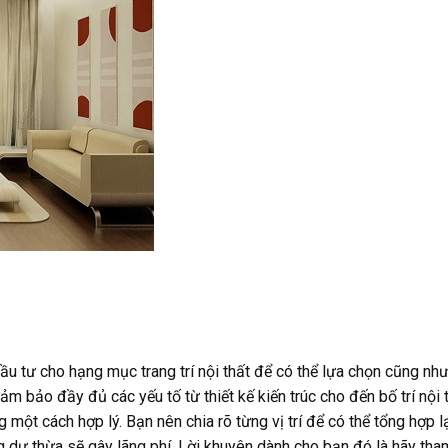
u tư cho hạng mục trang trí nội thất để có thể lựa chọn cũng nh
m bảo đầy đủ các yếu tố từ thiết kế kiến trúc cho đến bố trí nội 
 một cách hợp lý. Bạn nên chia rõ từng vị trí để có thể tổng hợp l
g dư thừa sẽ gây lãng phí. Lời khuyên dành cho bạn đó là hãy th