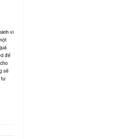
hành vì
một
quá
ed để
 cho
g sẽ
 tư