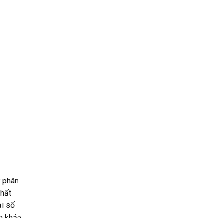
112.000 ₫.
ư phân
thất
ại số
am khảo