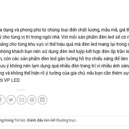
 đa dạng và phong phú từ chủng loại đến chất lượng, mẫu mã, giá t
cho từng vị trí trong ngôi nhà. Với mỗi sản phẩm đèn led sẽ có 
ăng cho từng khu vực vì thế hiệu quả mà đèn led mang lại trong 
n phòng khách bạn nên sử dụng đèn led tuýp kết hợp đèn ốp trần l
n, còn các sản phẩm đèn led gắn tường hỗ trợ chiếu sáng để làm
lưu ý không nên lạm dụng quá nhiều đèn trang trí vì nhiều ánh sán
g và không thể hiện rõ ý tưởng của gia chủ. nếu bạn cần thêm sự
ới VP LED.
ăng trong
Tin tức
. Đánh dấu
liên kết thường trực
.