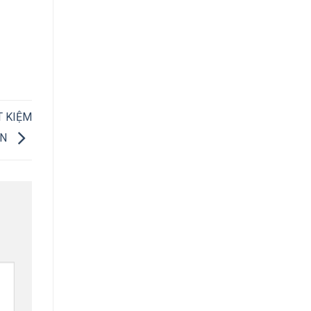
T KIỆM
ỆN