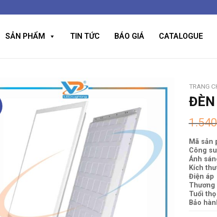
SẢN PHẨM
TIN TỨC
BÁO GIÁ
CATALOGUE
TRANG C
ĐÈN
1.54
Mã sản
Công su
Ánh sán
Kích thư
Điện áp
Thương 
Tuổi thọ
Bảo hàn