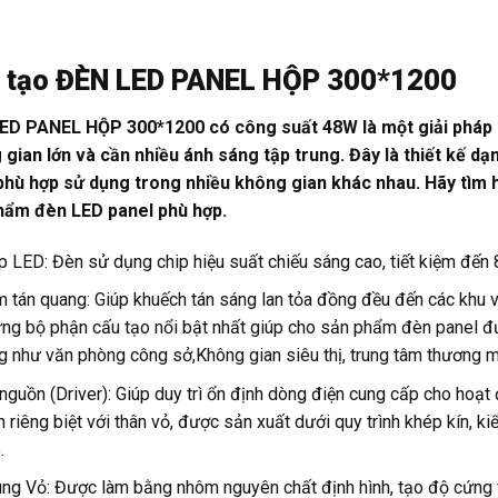
 tạo ĐÈN LED PANEL HỘP 300*1200
ED PANEL HỘP 300*1200 có công suất 48W là một giải pháp c
gian lớn và cần nhiều ánh sáng tập trung. Đây là thiết kế d
phù hợp sử dụng trong nhiều không gian khác nhau. Hãy tìm 
hẩm đèn LED panel phù hợp.
p LED: Đèn sử dụng chip hiệu suất chiếu sáng cao, tiết kiệm đến 
 tán quang: Giúp khuếch tán sáng lan tỏa đồng đều đến các khu v
ng bộ phận cấu tạo nổi bật nhất giúp cho sản phẩm đèn panel đ
g như văn phòng công sở,Không gian siêu thị, trung tâm thương m
nguồn (Driver): Giúp duy trì ổn định dòng điện cung cấp cho hoạ
h riêng biệt với thân vỏ, được sản xuất dưới quy trình khép kín, ki
.
ng Vỏ: Được làm bằng nhôm nguyên chất định hình, tạo độ cứng vữ