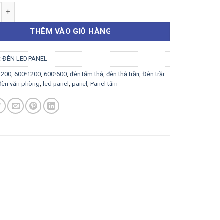
 PANEL HỘP 300*1200 số lượng
THÊM VÀO GIỎ HÀNG
:
ĐÈN LED PANEL
1200
,
600*1200
,
600*600
,
đèn tấm thả
,
đèn thả trần
,
Đèn trần
đèn văn phòng
,
led panel
,
panel
,
Panel tấm