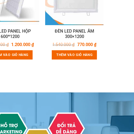
LED PANEL HỘP
ĐÈN LED PANEL ÂM
600*1200
300×1200
Giá
Giá
Giá
Giá
000
₫
1.200.000
₫
1.540.000
₫
770.000
₫
gốc
hiện
gốc
hiện
là:
tại
là:
tại
M VÀO GIỎ HÀNG
THÊM VÀO GIỎ HÀNG
1.400.000 ₫.
là:
1.540.000 ₫.
là:
1.200.000 ₫.
770.000 ₫.