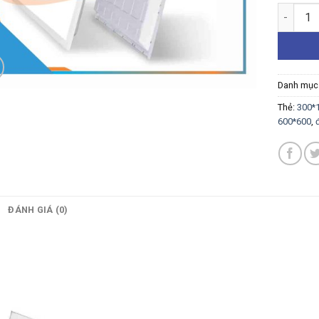
ĐÈN LED
Danh mục
Thẻ:
300*
600*600
,
ĐÁNH GIÁ (0)