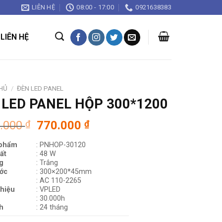
LIÊN HỆ
08:00 - 17:00
0921638383
LIÊN HỆ
HỦ
/
ĐÈN LED PANEL
 LED PANEL HỘP 300*1200
Giá
Giá
0.000
₫
770.000
₫
gốc
hiện
 phẩm
: PNHOP-30120
là:
tại
ất
: 48 W
1.540.000 ₫.
là:
g
: Trắng
770.000 ₫.
ớc
: 300×200*45mm
:
AC 110-2265
hiệu
: VPLED
: 30.000h
h
: 24 tháng