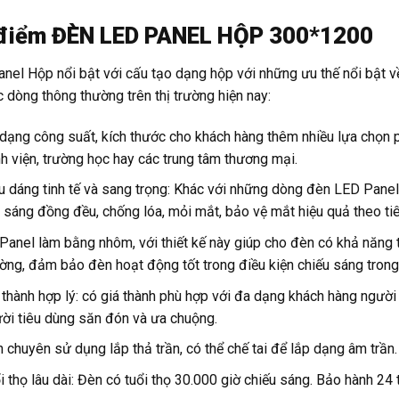
điểm
ĐÈN LED PANEL HỘP 300*1200
nel Hộp nổi bật với cấu tạo dạng hộp với những ưu thế nổi bật v
c dòng thông thường trên thị trường hiện nay:
dạng công suất, kích thước cho khách hàng thêm nhiều lựa chọn p
h viện, trường học hay các trung tâm thương mại.
u dáng tinh tế và sang trọng: Khác với những dòng đèn LED Panel
 sáng đồng đều, chống lóa, mỏi mắt, bảo vệ mắt hiệu quả theo t
Panel làm bằng nhôm, với thiết kế này giúp cho đèn có khả năng 
ờng, đảm bảo đèn hoạt động tốt trong điều kiện chiếu sáng trong 
 thành hợp lý: có giá thành phù hợp với đa dạng khách hàng người
ời tiêu dùng săn đón và ưa chuộng.
 chuyên sử dụng lắp thả trần, có thể chế tai để lắp dạng âm trần.
i thọ lâu dài: Đèn có tuổi thọ 30.000 giờ chiếu sáng. Bảo hành 24 