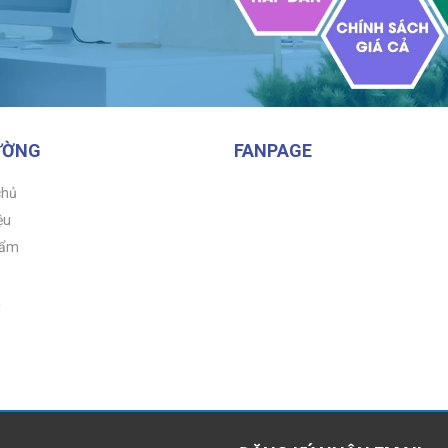
ƯỜNG
FANPAGE
chủ
ệu
hẩm
á