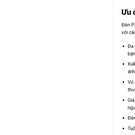
Ưu 
Đèn Pa
với cá
Đa 
bện
Kiể
ánh
Vỏ 
thư
Giá
ngư
Đèn
Tuổ