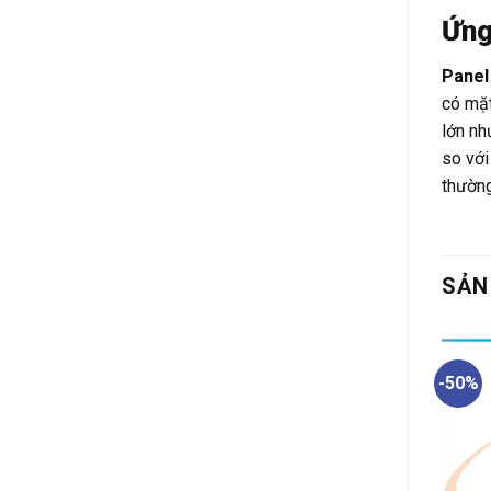
Ứng
Panel
có mặt
lớn nh
so với
thường
SẢN
%
-50%
-50%