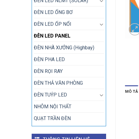
ĐÈN LED NLMT (SOLAR)
ĐÈN LED ỐNG BƠ
ĐÈN LED ỐP NỔI
ĐÈN LED PANEL
ĐÈN NHÀ XƯỞNG (Highbay)
ĐÈN PHA LED
ĐÈN RỌI RAY
ĐÈN THẢ VĂN PHÒNG
MÔ TẢ
ĐÈN TUÝP LED
NHÔM NỘI THẤT
QUẠT TRẦN ĐÈN