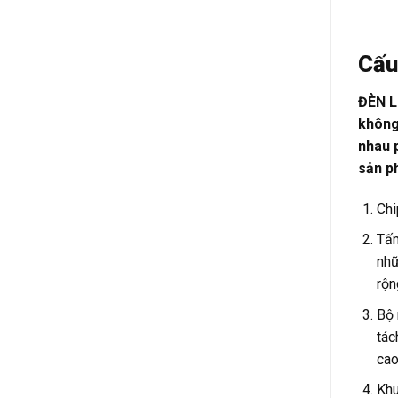
Cấu
ĐÈN L
không 
nhau 
sản p
Chi
Tấm
nhữ
rộn
Bộ 
tác
cao
Khu