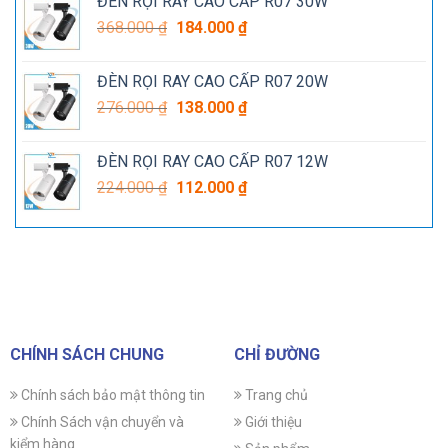
ĐÈN RỌI RAY CAO CẤP R07 30W
348.000 ₫.
là:
Giá
Giá
368.000
₫
184.000
₫
174.000 ₫.
gốc
hiện
là:
tại
ĐÈN RỌI RAY CAO CẤP R07 20W
368.000 ₫.
là:
Giá
Giá
276.000
₫
138.000
₫
184.000 ₫.
gốc
hiện
là:
tại
ĐÈN RỌI RAY CAO CẤP R07 12W
276.000 ₫.
là:
Giá
Giá
224.000
₫
112.000
₫
138.000 ₫.
gốc
hiện
là:
tại
224.000 ₫.
là:
112.000 ₫.
CHÍNH SÁCH CHUNG
CHỈ ĐƯỜNG
Chính sách bảo mật thông tin
Trang chủ
Chính Sách vận chuyển và
Giới thiệu
kiểm hàng