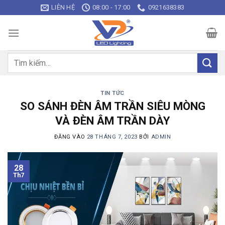
Bỏ
LIÊN HỆ
08:00 - 17:00
0921638383
qua
nội
dung
Tìm
kiếm:
TIN TỨC
SO SÁNH ĐÈN ÂM TRẦN SIÊU MÒNG
VÀ ĐÈN ÂM TRẦN DÀY
ĐĂNG VÀO
28 THÁNG 7, 2023
BỞI
ADMIN
28
Th7