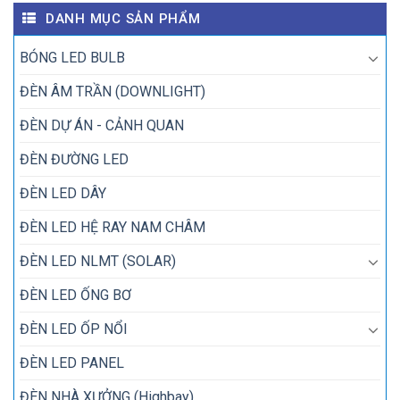
DANH MỤC SẢN PHẨM
BÓNG LED BULB
ĐÈN ÂM TRẦN (DOWNLIGHT)
ĐÈN DỰ ÁN - CẢNH QUAN
ĐÈN ĐƯỜNG LED
ĐÈN LED DÂY
ĐÈN LED HỆ RAY NAM CHÂM
ĐÈN LED NLMT (SOLAR)
ĐÈN LED ỐNG BƠ
ĐÈN LED ỐP NỔI
ĐÈN LED PANEL
ĐÈN NHÀ XƯỞNG (Highbay)