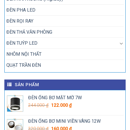
ĐÈN PHA LED
ĐÈN RỌI RAY
ĐÈN THẢ VĂN PHÒNG
ĐÈN TUÝP LED
NHÔM NỘI THẤT
QUẠT TRẦN ĐÈN
SẢN PHẨM
ĐÈN ỐNG BƠ MẶT MỜ 7W
Giá
Giá
244.000
₫
122.000
₫
gốc
hiện
là:
tại
ĐÈN ỐNG BƠ MINI VIỀN VÀNG 12W
244.000 ₫.
là:
Giá
Giá
320.000
₫
160.000
₫
122.000 ₫.