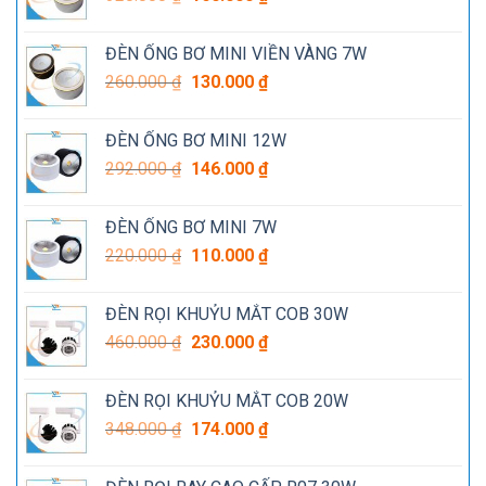
gốc
hiện
là:
tại
ĐÈN ỐNG BƠ MINI VIỀN VÀNG 7W
320.000 ₫.
là:
Giá
Giá
260.000
₫
130.000
₫
160.000 ₫.
gốc
hiện
là:
tại
ĐÈN ỐNG BƠ MINI 12W
260.000 ₫.
là:
Giá
Giá
292.000
₫
146.000
₫
130.000 ₫.
gốc
hiện
là:
tại
ĐÈN ỐNG BƠ MINI 7W
292.000 ₫.
là:
Giá
Giá
220.000
₫
110.000
₫
146.000 ₫.
gốc
hiện
là:
tại
ĐÈN RỌI KHUỶU MẮT COB 30W
220.000 ₫.
là:
Giá
Giá
460.000
₫
230.000
₫
110.000 ₫.
gốc
hiện
là:
tại
ĐÈN RỌI KHUỶU MẮT COB 20W
460.000 ₫.
là:
Giá
Giá
348.000
₫
174.000
₫
230.000 ₫.
gốc
hiện
là:
tại