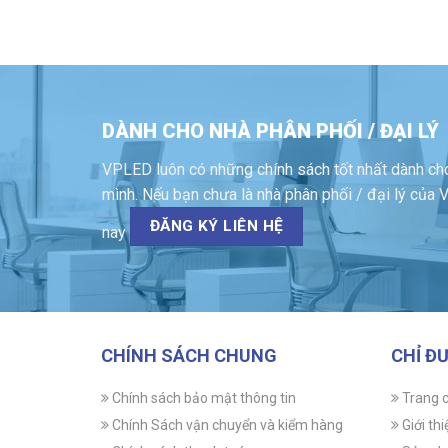
DÀNH CHO NHÀ PHÂN PHỐI / ĐẠI LÝ
VPLED luôn có những chính sách tốt nhất dành cho
mình. Nếu bạn chưa là nhà phân phối / đại lý củ
ĐĂNG KÝ LIÊN HỆ
nay
CHÍNH SÁCH CHUNG
CHỈ Đ
Chính sách bảo mật thông tin
Trang 
Chính Sách vận chuyển và kiểm hàng
Giới thi