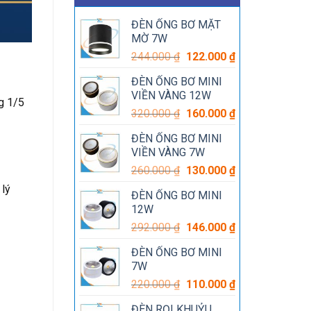
ĐÈN ỐNG BƠ MẶT
MỜ 7W
Giá
Giá
244.000
₫
122.000
₫
gốc
hiện
ĐÈN ỐNG BƠ MINI
là:
tại
VIỀN VÀNG 12W
244.000 ₫.
là:
g 1/5
Giá
Giá
320.000
₫
160.000
₫
122.000 ₫.
gốc
hiện
ĐÈN ỐNG BƠ MINI
là:
tại
VIỀN VÀNG 7W
320.000 ₫.
là:
Giá
Giá
260.000
₫
130.000
₫
160.000 ₫.
gốc
hiện
 lý
ĐÈN ỐNG BƠ MINI
là:
tại
12W
260.000 ₫.
là:
Giá
Giá
292.000
₫
146.000
₫
130.000 ₫.
gốc
hiện
ĐÈN ỐNG BƠ MINI
là:
tại
7W
292.000 ₫.
là:
Giá
Giá
220.000
₫
110.000
₫
146.000 ₫.
gốc
hiện
ĐÈN RỌI KHUỶU