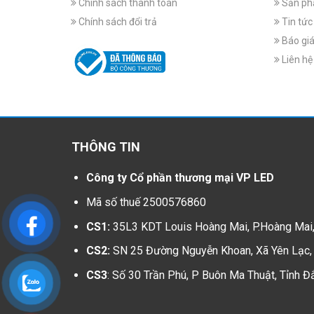
Chính sách thanh toán
Sản p
Chính sách đổi trả
Tin tức
Báo gi
Liên hệ
THÔNG TIN
Công ty Cổ phần thương mại VP LED
Mã số thuế 2500576860
CS1:
35L3 KDT Louis Hoàng Mai, P.Hoàng Mai,
CS2:
SN 25 Đường Nguyễn Khoan, Xã Yên Lạc, 
CS3
: Số 30 Trần Phú, P Buôn Ma Thuật, Tỉnh Đ