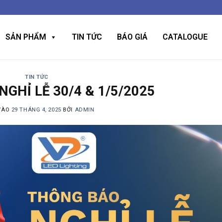
SẢN PHẨM
TIN TỨC
BÁO GIÁ
CATALOGUE
TIN TỨC
GHỈ LỄ 30/4 & 1/5/2025
VÀO
29 THÁNG 4, 2025
BỞI
ADMIN