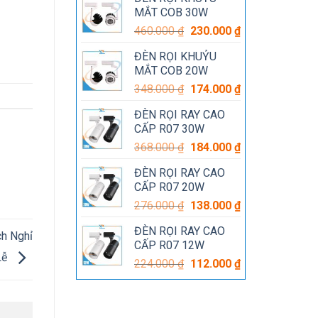
là:
tại
MẮT COB 30W
220.000 ₫.
là:
Giá
Giá
460.000
₫
230.000
₫
110.000 ₫.
gốc
hiện
ĐÈN RỌI KHUỶU
là:
tại
MẮT COB 20W
460.000 ₫.
là:
Giá
Giá
348.000
₫
174.000
₫
230.000 ₫.
gốc
hiện
ĐÈN RỌI RAY CAO
là:
tại
CẤP R07 30W
348.000 ₫.
là:
Giá
Giá
368.000
₫
184.000
₫
174.000 ₫.
gốc
hiện
ĐÈN RỌI RAY CAO
là:
tại
CẤP R07 20W
368.000 ₫.
là:
Giá
Giá
276.000
₫
138.000
₫
184.000 ₫.
gốc
hiện
ĐÈN RỌI RAY CAO
là:
tại
h Nghỉ
CẤP R07 12W
276.000 ₫.
là:
Lễ
Giá
Giá
224.000
₫
112.000
₫
138.000 ₫.
gốc
hiện
là:
tại
224.000 ₫.
là: