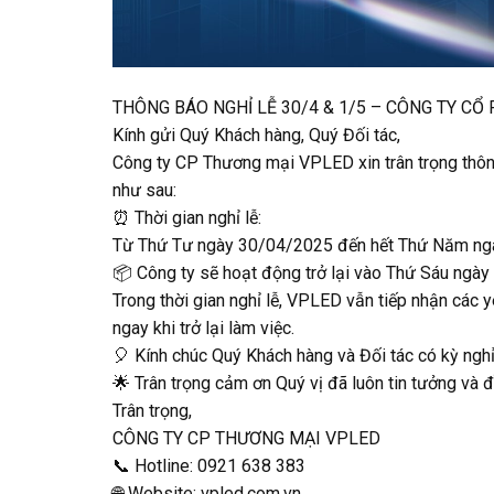
THÔNG BÁO NGHỈ LỄ 30/4 & 1/5 – CÔNG TY C
Kính gửi Quý Khách hàng, Quý Đối tác,
Công ty CP Thương mại VPLED xin trân trọng thôn
như sau:
⏰ Thời gian nghỉ lễ:
Từ Thứ Tư ngày 30/04/2025 đến hết Thứ Năm n
📦 Công ty sẽ hoạt động trở lại vào Thứ Sáu ngà
Trong thời gian nghỉ lễ, VPLED vẫn tiếp nhận các
ngay khi trở lại làm việc.
🎈 Kính chúc Quý Khách hàng và Đối tác có kỳ nghỉ l
🌟 Trân trọng cảm ơn Quý vị đã luôn tin tưởng và
Trân trọng,
CÔNG TY CP THƯƠNG MẠI VPLED
📞 Hotline: 0921 638 383
🌐 Website: vpled.com.vn