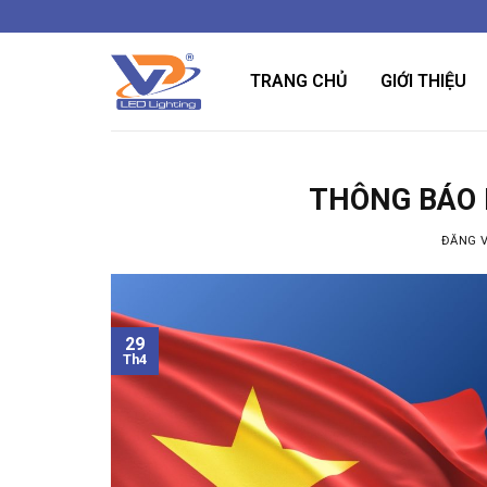
Bỏ
qua
nội
TRANG CHỦ
GIỚI THIỆU
dung
THÔNG BÁO N
ĐĂNG 
29
Th4