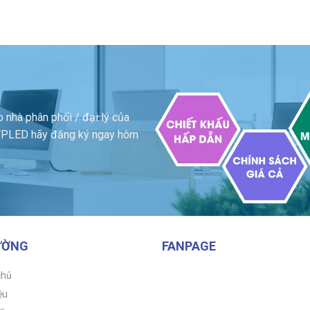
 nhà phân phối / đại lý của
a VPLED hãy đăng ký ngay hôm
ƯỜNG
FANPAGE
chủ
ệu