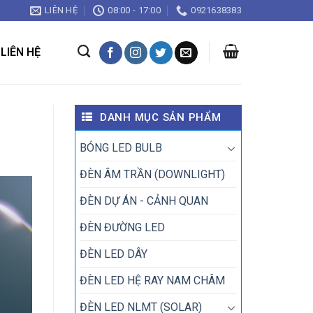
LIÊN HỆ
08:00 - 17:00
0921638383
LIÊN HỆ
DANH MỤC SẢN PHẨM
BÓNG LED BULB
ĐÈN ÂM TRẦN (DOWNLIGHT)
ĐÈN DỰ ÁN - CẢNH QUAN
ĐÈN ĐƯỜNG LED
ĐÈN LED DÂY
ĐÈN LED HỆ RAY NAM CHÂM
ĐÈN LED NLMT (SOLAR)