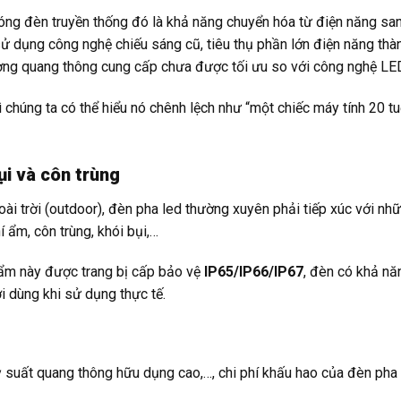
óng đèn truyền thống đó là khả năng chuyển hóa từ điện năng sa
 dụng công nghệ chiếu sáng cũ, tiêu thụ phần lớn điện năng thà
lượng quang thông cung cấp chưa được tối ưu so với công nghệ LE
 chúng ta có thể hiểu nó chênh lệch như “một chiếc máy tính 20 tu
ụi và côn trùng
oài trời (outdoor), đèn pha led thường xuyên phải tiếp xúc với nh
 ẩm, côn trùng, khói bụi,…
ẩm này được trang bị cấp bảo vệ
IP65/IP66/IP67
, đèn có khả nă
i dùng khi sử dụng thực tế.
tỷ suất quang thông hữu dụng cao,…, chi phí khấu hao của đèn ph