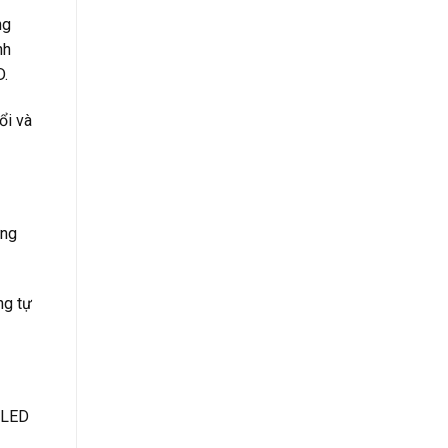
ng
nh
D.
ổi và
ững
ng tự
a LED