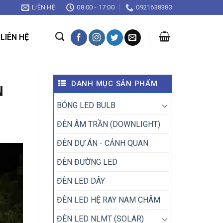
LIÊN HỆ
08:00 - 17:00
0921638383
LIÊN HỆ
DANH MỤC SẢN PHẨM
N
BÓNG LED BULB
ĐÈN ÂM TRẦN (DOWNLIGHT)
ĐÈN DỰ ÁN - CẢNH QUAN
ĐÈN ĐƯỜNG LED
ĐÈN LED DÂY
ĐÈN LED HỆ RAY NAM CHÂM
ĐÈN LED NLMT (SOLAR)