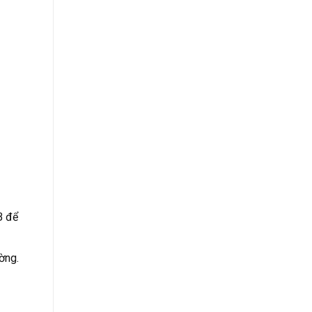
B để
ờng.