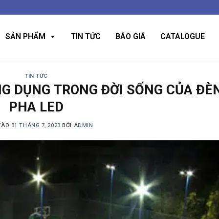
SẢN PHẨM
TIN TỨC
BÁO GIÁ
CATALOGUE
TIN TỨC
NG DỤNG TRONG ĐỜI SỐNG CỦA ĐÈ
PHA LED
VÀO
31 THÁNG 7, 2023
BỞI
ADMIN