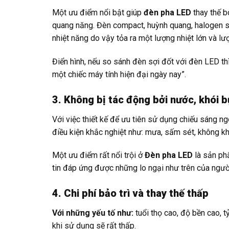
Một ưu điểm nổi bật giúp
đèn pha LED
thay thế b
quang năng. Đèn compact, huỳnh quang, halogen sử
nhiệt năng do vậy tỏa ra một lượng nhiệt lớn và 
Điển hình, nếu so sánh đèn sợi đốt với đèn LED thì
một chiếc máy tính hiện đại ngày nay”.
3. Không bị tác động bởi nước, khói b
Với việc thiết kế để ưu tiên sử dụng chiếu sáng ng
điều kiện khắc nghiệt như: mưa, sấm sét, không khí
Một ưu điểm rất nổi trội ở
Đèn pha LED
là sản ph
tin đáp ứng được những lo ngại như trên của ngườ
4. Chi phí bảo trì và thay thế thấp
Với những yếu tố như:
tuổi thọ cao, độ bền cao, 
khi sử dụng sẽ rất thấp.