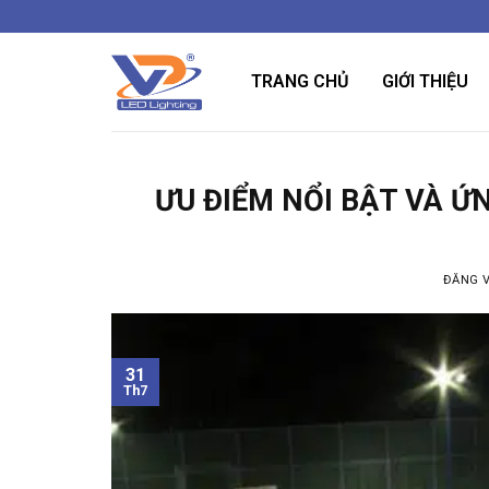
Bỏ
qua
nội
TRANG CHỦ
GIỚI THIỆU
dung
ƯU ĐIỂM NỔI BẬT VÀ Ứ
ĐĂNG 
31
Th7