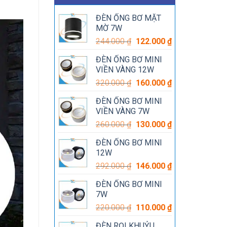
ĐÈN ỐNG BƠ MẶT
MỜ 7W
Giá
Giá
244.000
₫
122.000
₫
gốc
hiện
ĐÈN ỐNG BƠ MINI
là:
tại
VIỀN VÀNG 12W
244.000 ₫.
là:
Giá
Giá
320.000
₫
160.000
₫
122.000 ₫.
gốc
hiện
ĐÈN ỐNG BƠ MINI
là:
tại
VIỀN VÀNG 7W
320.000 ₫.
là:
Giá
Giá
260.000
₫
130.000
₫
160.000 ₫.
gốc
hiện
ĐÈN ỐNG BƠ MINI
là:
tại
12W
260.000 ₫.
là:
Giá
Giá
292.000
₫
146.000
₫
130.000 ₫.
gốc
hiện
ĐÈN ỐNG BƠ MINI
là:
tại
7W
292.000 ₫.
là:
Giá
Giá
220.000
₫
110.000
₫
146.000 ₫.
gốc
hiện
ĐÈN RỌI KHUỶU