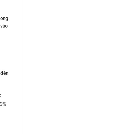
rong
 vào
 đèn
c
70%